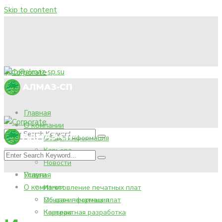
Skip to content
pcb@almaz-sp.su
Главная
О компании
Общая информация
Карьера
Новости
Услуги
Главная
О компании
Изготовление печатных плат
Монтаж печатных плат
Общая информация
Контрактная разработка
Карьера