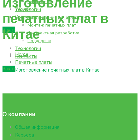
Изготовление
Поддержка
Новости
Технологии
Услуги
печатных плат в
Контакты
Изготовление печатных плат
Монтаж печатных плат
Китае
Заказ
Контрактная разработка
Поддержка
Технологии
Home
Контакты
Печатные платы
Заказ
Изготовление печатных плат в Китае
О компании
Общая информация
Карьера