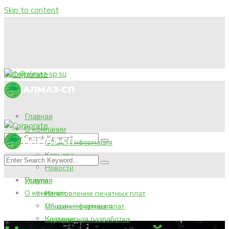
Skip to content
pcb@almaz-sp.su
Главная
О компании
Общая информация
Карьера
Новости
Услуги
Главная
О компании
Изготовление печатных плат
Монтаж печатных плат
Общая информация
Контрактная разработка
Карьера