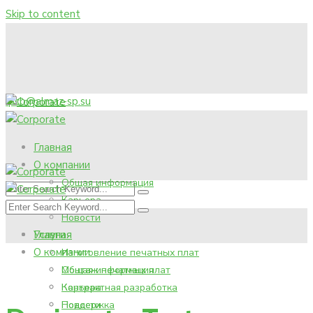
Skip to content
pcb@almaz-sp.su
Главная
О компании
Общая информация
Карьера
Новости
Услуги
Главная
О компании
Изготовление печатных плат
Монтаж печатных плат
Общая информация
Контрактная разработка
Карьера
Поддержка
Новости