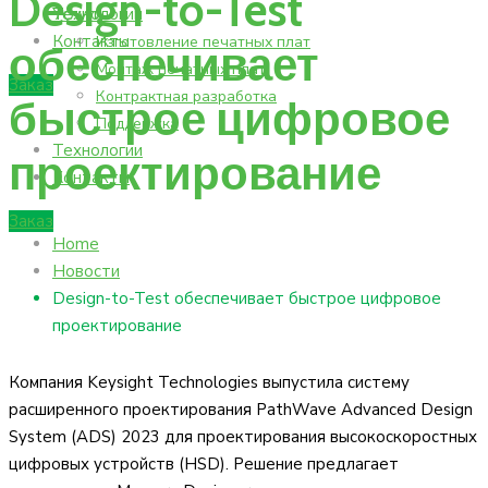
Design-to-Test
Технологии
Услуги
Контакты
Изготовление печатных плат
обеспечивает
Монтаж печатных плат
Заказ
Контрактная разработка
быстрое цифровое
Поддержка
Технологии
проектирование
Контакты
Заказ
Home
Новости
Design-to-Test обеспечивает быстрое цифровое
проектирование
Компания Keysight Technologies выпустила систему
расширенного проектирования PathWave Advanced Design
System (ADS) 2023 для проектирования высокоскоростных
цифровых устройств (HSD). Решение предлагает