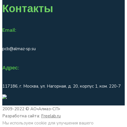
Контакты
Email:
pcb@almaz-sp.su
Адрес:
117186, г. Москва, ул. Нагорная, д. 20, корпус 1, ком. 220-7
2009-2022 © АО«Алмаз-СП»
Разработка сайта:
Freelab.ru
Мы используем cookie для улучшения вашего