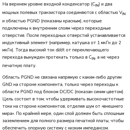
На верхнем уровне входной конденсатор (C
) и два
IN
мощных полевых транзистора соединяются с областью V
IN
и областью PGND (показаны красным), которые
подключены к внутренним слоям через переходные
отверстия. После переходных отверстий устанавливается
индуктивный элемент (например, катушка от 1 мкГн до 2
мкГн). Тогда высокий ток di/dt от переключающего
перехода вынужден протекать только в C
, а не через
IN
печатную плату.
Область PGND не связана напрямую с каким-либо другим
GND на стороне компонента, только через переходы к
области PGND под блоком DC/DC (показан синим цветом).
Цель состоит в том, чтобы удерживать высокочастотные
токи на стороне компонентов, отделяя шум от «внешнего
мира». По крайней мере, один слой должен быть сплошным
заземлением для полного размера печатной платы, чтобы
обеспечить опорную систему с низким импедансом.