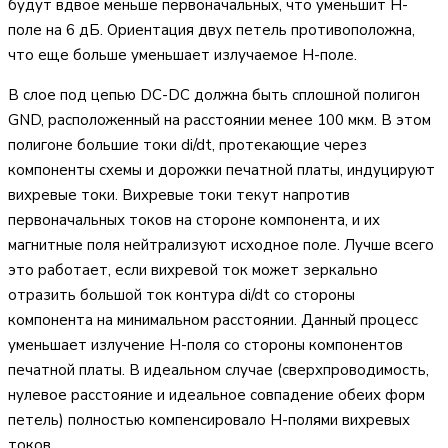
будут вдвое меньше первоначальных, что уменьшит H-
поле на 6 дБ. Ориентация двух петель противоположна,
что еще больше уменьшает излучаемое H-поле.
В слое под цепью DC-DC должна быть сплошной полигон
GND, расположенный на расстоянии менее 100 мкм. В этом
полигоне большие токи di/dt, протекающие через
компоненты схемы и дорожки печатной платы, индуцируют
вихревые токи. Вихревые токи текут напротив
первоначальных токов на стороне компонента, и их
магнитные поля нейтрализуют исходное поле. Лучше всего
это работает, если вихревой ток может зеркально
отразить большой ток контура di/dt со стороны
компонента на минимальном расстоянии. Данный процесс
уменьшает излучение H-поля со стороны компонентов
печатной платы. В идеальном случае (сверхпроводимость,
нулевое расстояние и идеальное совпадение обеих форм
петель) полностью компенсировало H-полями вихревых
токов.