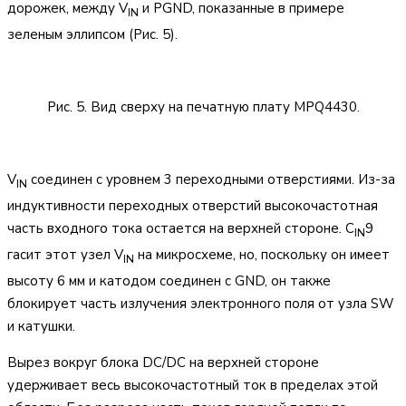
дорожек, между V
и PGND, показанные в примере
IN
зеленым эллипсом (Рис. 5).
Рис. 5. Вид сверху на печатную плату MPQ4430.
V
соединен с уровнем 3 переходными отверстиями. Из-за
IN
индуктивности переходных отверстий высокочастотная
часть входного тока остается на верхней стороне. C
9
IN
гасит этот узел V
на микросхеме, но, поскольку он имеет
IN
высоту 6 мм и катодом соединен с GND, он также
блокирует часть излучения электронного поля от узла SW
и катушки.
Вырез вокруг блока DC/DC на верхней стороне
удерживает весь высокочастотный ток в пределах этой