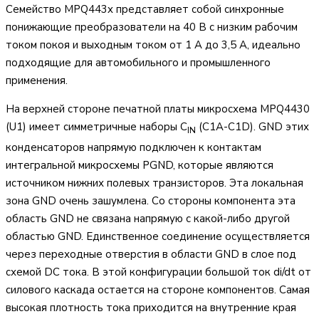
Семейство MPQ443x представляет собой синхронные
понижающие преобразователи на 40 В с низким рабочим
током покоя и выходным током от 1 А до 3,5 А, идеально
подходящие для автомобильного и промышленного
применения.
На верхней стороне печатной платы микросхема MPQ4430
(U1) имеет симметричные наборы C
(C1A-C1D). GND этих
IN
конденсаторов напрямую подключен к контактам
интегральной микросхемы PGND, которые являются
источником нижних полевых транзисторов. Эта локальная
зона GND очень зашумлена. Со стороны компонента эта
область GND не связана напрямую с какой-либо другой
областью GND. Единственное соединение осуществляется
через переходные отверстия в области GND в слое под
схемой DC тока. В этой конфигурации большой ток di/dt от
силового каскада остается на стороне компонентов. Самая
высокая плотность тока приходится на внутренние края